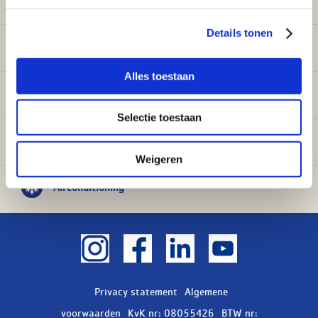
Details tonen
Sanitair
Alles toestaan
Onderdelen
Selectie toestaan
Ventilatie
Weigeren
Airconditioning
Privacy statement
Algemene
voorwaarden
KvK nr: 08055426
BTW nr: