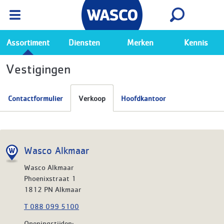
Wasco App
Bekijk
Ga naar de Wasco app
Assortiment
Diensten
Merken
Kennis
Vestigingen
Contactformulier
Verkoop
Hoofdkantoor
Wasco Alkmaar
Wasco Alkmaar
Phoenixstraat 1
1812 PN Alkmaar
T 088 099 5100
Openingstijden: