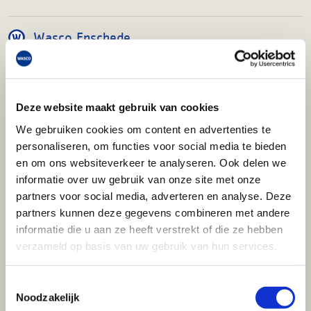
Wasco Enschede
Wasco Enschede
Josink Esweg 27
7545 PN Enschede
Deze website maakt gebruik van cookies
T 088 099 5250
We gebruiken cookies om content en advertenties te
Openingstijden:
personaliseren, om functies voor social media te bieden
Maandag t/m vrijdag
en om ons websiteverkeer te analyseren. Ook delen we
van 07.00 tot 17.00 uur
informatie over uw gebruik van onze site met onze
partners voor social media, adverteren en analyse. Deze
Wasco Geleen
partners kunnen deze gegevens combineren met andere
informatie die u aan ze heeft verstrekt of die ze hebben
Wasco Geleen
verzameld op basis van uw gebruik van hun services.
Hofkamp 22
6161 DC Geleen
Toestemmingsselectie
T 088 099 5390
Noodzakelijk