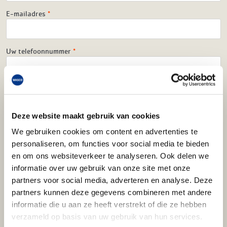
E-mailadres
*
Uw telefoonnummer
*
Postcode
*
Deze website maakt gebruik van cookies
Huisnummer
*
We gebruiken cookies om content en advertenties te
personaliseren, om functies voor social media te bieden
en om ons websiteverkeer te analyseren. Ook delen we
Kies type
informatie over uw gebruik van onze site met onze
Vraag
partners voor social media, adverteren en analyse. Deze
partners kunnen deze gegevens combineren met andere
Kies type onderwerp
informatie die u aan ze heeft verstrekt of die ze hebben
Overig
verzameld op basis van uw gebruik van hun services.