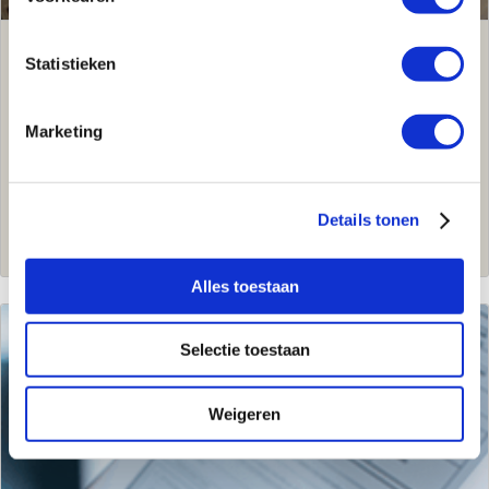
Rekentools
Statistieken
Maak gebruik van onze koelculator of de
Marketing
vloerverwarmingscalculator.
Details tonen
Rekentools
Alles toestaan
Selectie toestaan
Weigeren