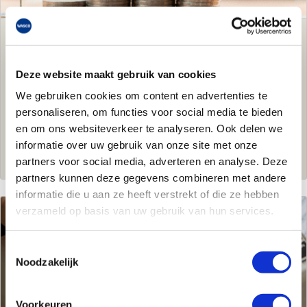
Subsidiemogelijkheden
Deze website maakt gebruik van cookies
Welke subsidies zijn er mogelijk bij het apparaat dat jij
We gebruiken cookies om content en advertenties te
installeert? Wij vertellen het je.
personaliseren, om functies voor social media te bieden
en om ons websiteverkeer te analyseren. Ook delen we
informatie over uw gebruik van onze site met onze
Subsidiemogelijkheden
partners voor social media, adverteren en analyse. Deze
partners kunnen deze gegevens combineren met andere
informatie die u aan ze heeft verstrekt of die ze hebben
verzameld op basis van uw gebruik van hun services.
Toestemmingsselectie
Noodzakelijk
Voorkeuren