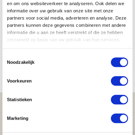
en om ons websiteverkeer te analyseren. Ook delen we
EPDM flexibele buiskoppeling
informatie over uw gebruik van onze site met onze
partners voor social media, adverteren en analyse. Deze
Condensafvoer
partners kunnen deze gegevens combineren met andere
informatie die u aan ze heeft verstrekt of die ze hebben
verzameld op basis van uw gebruik van hun services.
Hemelwaterafvoer
Toestemmingsselectie
Buizen en hulpstukken
Noodzakelijk
Brandwerende producten
Voorkeuren
Statistieken
Klantenservice
Marketing
Verwarming