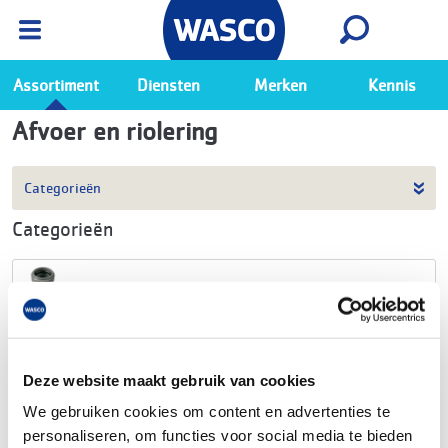
Wasco App
Bekijk
Ga naar de Wasco app
Assortiment
Diensten
Merken
Kennis
Afvoer en riolering
Categorieën
Categorieën
PVC-manchet
PVC-lijmhulpstuk
Deze website maakt gebruik van cookies
PP manchet
We gebruiken cookies om content en advertenties te
personaliseren, om functies voor social media te bieden