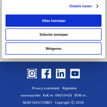
Sanitair
Details tonen
Alles toestaan
Onderdelen
Selectie toestaan
Ventilatie
Weigeren
Airconditioning
Privacy statement
Algemene
voorwaarden
KvK nr: 08055426
BTW nr:
NL801603729B01
Copyright Ⓒ 2026