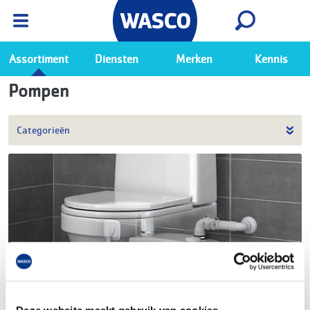
Wasco App
Bekijk
Ga naar de Wasco app
Assortiment
Diensten
Merken
Kennis
Pompen
Categorieën
Deze website maakt gebruik van cookies