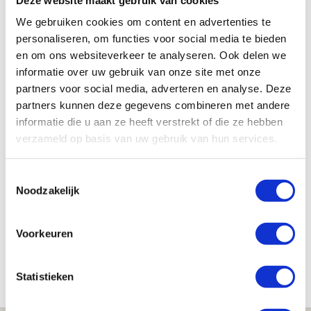
We gebruiken cookies om content en advertenties te
personaliseren, om functies voor social media te bieden
Pompen
en om ons websiteverkeer te analyseren. Ook delen we
Niemand wil dat er nog vies water in het sanitair blijft
informatie over uw gebruik van onze site met onze
staan of dat de uitwerpselen blijven drijven in het toilet.
partners voor social media, adverteren en analyse. Deze
Daarvoor zijn fecaliënpompen en vuilwaterpompen de
partners kunnen deze gegevens combineren met andere
oplossing. Met deze pompen is het sanitair altijd veilig en
informatie die u aan ze heeft verstrekt of die ze hebben
schoon.
verzameld op basis van uw gebruik van hun services.
Toestemmingsselectie
Categorieën
Noodzakelijk
Fecaliënpomp
Voorkeuren
Vuilwaterpomp
Statistieken