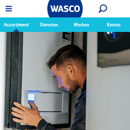
Wasco App
Bekijk
Ga naar de Wasco app
Assortiment
Diensten
Merken
Kennis