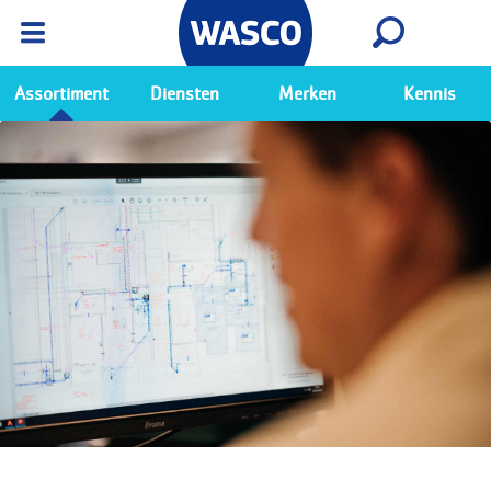
Wasco App
Bekijk
Ga naar de Wasco app
Assortiment
Diensten
Merken
Kennis