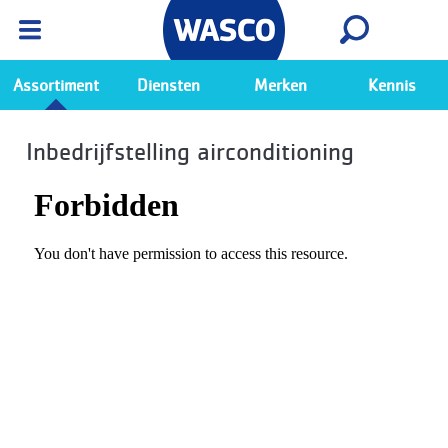
Wasco App
Bekijk
Ga naar de Wasco app
Assortiment
Diensten
Merken
Kennis
Inbedrijfstelling airconditioning