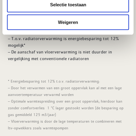
Selectie toestaan
vloeroppervlakte kan benut worden
– Alle vloerafwerkingen zijn mogelijk, bijvoorbeeld: laminaat,
plavuizen, vinyl, parket, natuursteen en vloerbedekking
Weigeren
– In combinatie met een warmtepompsysteem is vloerkoeling
ook mogelijk
– T.o.v. radiatorverwarming is energiebesparing tot 12%
mogelijk*
– De aanschaf van vloerverwarming is niet duurder in
vergelijking met conventionele radiatoren
* Energiebesparing tot 12% t.o.v. radiatorverwarming:
– Door het verwarmen van een groot oppervlak kan al met een lage
aanvoertemperatuur verwarmd worden
– Optimale warmtespreiding over een groot oppervlak; hierdoor kan
zonder comfortverlies 1 °C lager gestookt worden (de besparing op
gas gemiddeld 125 m³/jaar)
– Vloerverwarming is door de lage temperaturen te combineren met
ltv-opwekkers zoals warmtepompen