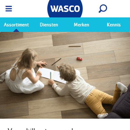
Wasco App
Bekijk
Ga naar de Wasco app
Assortiment
Diensten
Merken
Kennis