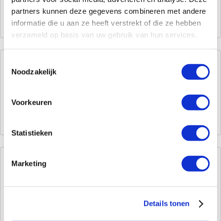
binnen/buitenontbramer
.
partners kunnen deze gegevens combineren met andere
informatie die u aan ze heeft verstrekt of die ze hebben
verzameld op basis van uw gebruik van hun services.
Toestemmingsselectie
Stap 4: Schuren
Noodzakelijk
Het buisuiteinde wordt geschuurd alvorens dit te verwerken.
Voorkeuren
Statistieken
Marketing
Stap 5: Schuren binnenzijde (bij
hardsolderen)
Details tonen
Bij hardsolderen schuren we ook de binnenzijde van de fitting
of de opgetrompte leiding. Het opgetrompte gedeelte is het