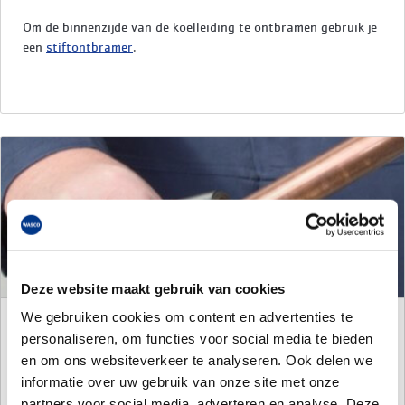
Om de binnenzijde van de koelleiding te ontbramen gebruik je
een
stiftontbramer
.
Deze website maakt gebruik van cookies
We gebruiken cookies om content en advertenties te
Stap 3: Ontbramen buitenzijde
personaliseren, om functies voor social media te bieden
en om ons websiteverkeer te analyseren. Ook delen we
informatie over uw gebruik van onze site met onze
De buitenzijde van de koelleiding ontbraam je met een
partners voor social media, adverteren en analyse. Deze