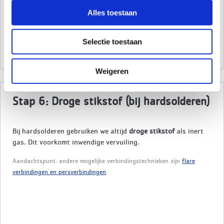
bovenste gedeelte van de buis. Deze is wijder is dan de rest
Alles toestaan
van de leiding, zodat er een andere leiding ingeschoven kan
worden.
Selectie toestaan
Weigeren
Stap 6: Droge stikstof (bij hardsolderen)
Bij hardsolderen gebruiken we altijd
droge stikstof
als inert
gas. Dit voorkomt inwendige vervuiling.
Aandachtspunt: andere mogelijke verbindingstechnieken zijn
flare
verbindingen en persverbindingen
.