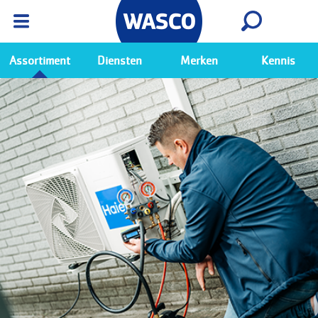
Wasco App
Bekijk
Ga naar de Wasco app
Assortiment
Diensten
Merken
Kennis