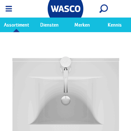
Wasco App
Bekijk
Ga naar de Wasco app
Assortiment
Diensten
Merken
Kennis