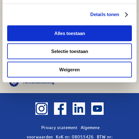
Details tonen
Sanitair
Alles toestaan
Onderdelen
Selectie toestaan
Ventilatie
Weigeren
Airconditioning
Privacy statement
Algemene
voorwaarden
KvK nr: 08055426
BTW nr: