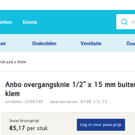
erken
Kennis
air
Onderdelen
Ventilatie
Duu
ndraad x klem
Anbo overgangsknie 1/2" x 15 mm buite
klem
artikelnr: 2500540
leveranciersnr: A108 1/2-15
Jouw brutoprijs
Log in voor jouw prijs
€5,17
per stuk