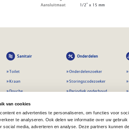
Aansluitmaat
1/2" x 15 mm
Sanitair
Onderdelen
Toilet
Onderdelenzoeker
Kraan
Storingscodezoeker
Douche
Periodiek onderhoud
Wastafel
Pompen
ik van cookies
Badmeubel
Regelapparatuur
ontent en advertenties te personaliseren, om functies voor soci
erkeer te analyseren. Ook delen we informatie over uw gebruik
Afvoeren
Preventie & detectie
or social media, adverteren en analyse. Deze partners kunnen 