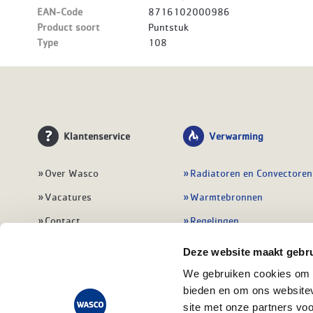
EAN-Code
8716102000986
Product soort
Puntstuk
Type
108
Klantenservice
Verwarming
Over Wasco
Radiatoren en Convectoren
Vacatures
Warmtebronnen
Contact
Regelingen
Wasco Nieuwsbrief
Vloerverwarming
Deze website maakt gebru
Vestigingen
Leidingwerk
We gebruiken cookies om c
bieden en om ons websitev
Klant worden
Warmwatertoestellen
site met onze partners vo