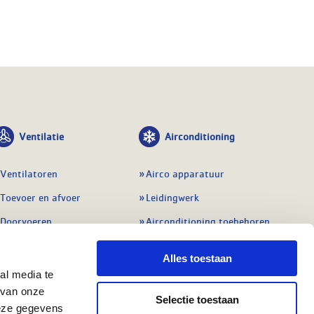
Ventilatie
Airconditioning
Ventilatoren
Airco apparatuur
Toevoer en afvoer
Leidingwerk
Doorvoeren
Airconditioning toebehoren
Balansventilatie WTW
Gereedschap en
Alles toestaan
meetapparatuur
Service & onderhoud
al media te
Service en onderhoud
 van onze
Regelingen
Selectie toestaan
Regelapparatuur
deze gegevens