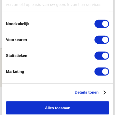
verzameld op basis van uw gebruik van hun services.
Toestemmingsselectie
Noodzakelijk
Voorkeuren
Jouw brutoprijs
Statistieken
€186,49
per stuk
Marketing
Log in voor jouw prijs
Details tonen
Kenmerken
Alles toestaan
Merk
Aspen