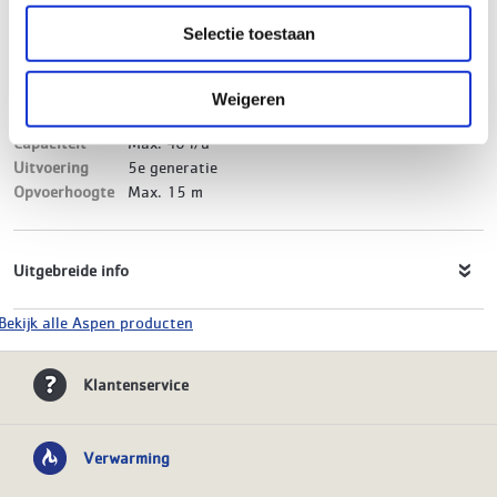
Leverancierscode
FP3321/5
Selectie toestaan
EAN-Code
5060144949653
Product soort
Condenspomp + goot
Serie
Mini Lime
Weigeren
Type
Silent+
Capaciteit
Max. 40 l/u
Uitvoering
5e generatie
Opvoerhoogte
Max. 15 m
Uitgebreide info
Bekijk alle Aspen producten
Klantenservice
Verwarming