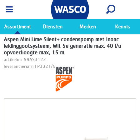
Wasco App
Bekijk
Ga naar de Wasco app
Assortiment
Diensten
Merken
Kennis
Aspen Mini Lime Silent+ condenspomp met Inoac
leidinggootsysteem, Wit 5e generatie max. 40 l/u
opvoerhoogte max. 15 m
artikelnr: 99AS3122
leveranciersnr: FP3321/5