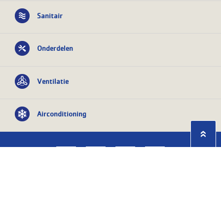
Sanitair
Onderdelen
Ventilatie
Airconditioning
Privacy statement
Algemene
voorwaarden
KvK nr: 08055426
BTW nr:
NL801603729B01
Copyright Ⓒ 2026