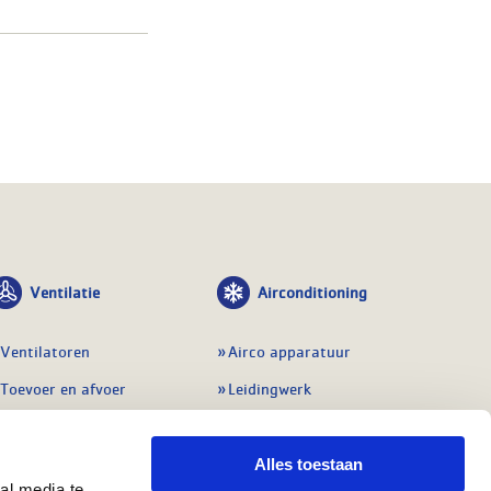
Ventilatie
Airconditioning
Ventilatoren
Airco apparatuur
Toevoer en afvoer
Leidingwerk
Doorvoeren
Airconditioning toebehoren
Balansventilatie WTW
Gereedschap en
Alles toestaan
meetapparatuur
al media te