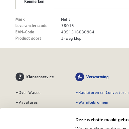
Kenmerken
Merk
Nefit
Leverancierscode
78016
EAN-Code
4051516030964
Product soort
3-weg klep
Klantenservice
Verwarming
Over Wasco
Radiatoren en Convectoren
Vacatures
Warmtebronnen
Contact
Regelingen
Deze website maakt gebru
Wasco Nieuwsbrief
Vloerverwarming
We gebruiken cookies om c