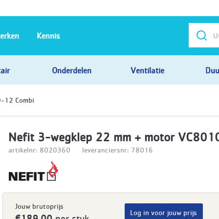
erken
Kennis
air
Onderdelen
Ventilatie
Duu
0-12 Combi
Nefit 3-wegklep 22 mm + motor VC801
artikelnr: 8020360
leveranciersnr: 78016
Jouw brutoprijs
Log in voor jouw prijs
€189,00
per stuk