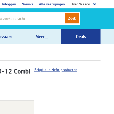
Inloggen
Nieuws
Alle vestigingen
Over Wasco
Zoek
rzaam
Meer...
Deals
Bekijk alle Nefit producten
0-12 Combi