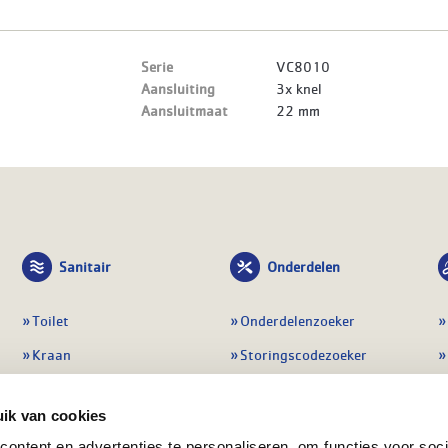
Serie
VC8010
Aansluiting
3x knel
Aansluitmaat
22 mm
Sanitair
Onderdelen
Toilet
Onderdelenzoeker
Kraan
Storingscodezoeker
Douche
Periodiek onderhoud
ik van cookies
Wastafel
Pompen
ontent en advertenties te personaliseren, om functies voor soci