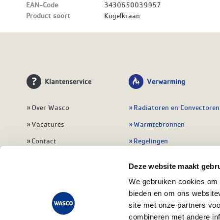
EAN-Code
3430650039957
Product soort
Kogelkraan
Klantenservice
Verwarming
Over Wasco
Radiatoren en Convectoren
Vacatures
Warmtebronnen
Contact
Regelingen
Wasco Nieuwsbrief
Vloerverwarming
Deze website maakt gebru
Vestigingen
Leidingwerk
We gebruiken cookies om c
Klant worden
Warmwatertoestellen
bieden en om ons websitev
site met onze partners vo
Veelgestelde vragen
Alle verwarming
combineren met andere inf