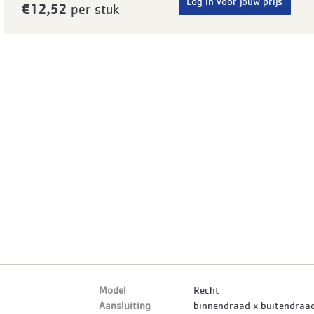
Log in voor jouw prijs
€12,52
per stuk
Model
Recht
Aansluiting
binnendraad x buitendraa