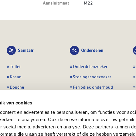
Aansluitmaat
M22
Sanitair
Onderdelen
Toilet
Onderdelenzoeker
Kraan
Storingscodezoeker
Douche
Periodiek onderhoud
Wastafel
Pompen
ik van cookies
Badmeubel
Regelapparatuur
ontent en advertenties te personaliseren, om functies voor soci
Afvoeren
Preventie & detectie
erkeer te analyseren. Ook delen we informatie over uw gebruik
or social media, adverteren en analyse. Deze partners kunnen 
Alle sanitair
Alle onderdelen
ormatie die u aan ze heeft verstrekt of die ze hebben verzameld