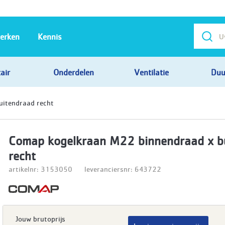
erken
Kennis
air
Onderdelen
Ventilatie
Duu
uitendraad recht
Comap kogelkraan M22 binnendraad x b
recht
artikelnr: 3153050
leveranciersnr: 643722
Jouw brutoprijs