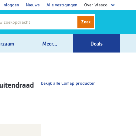
Inloggen
Nieuws
Alle vestigingen
Over Wasco
Zoek
rzaam
Meer...
Deals
Bekijk alle Comap producten
uitendraad