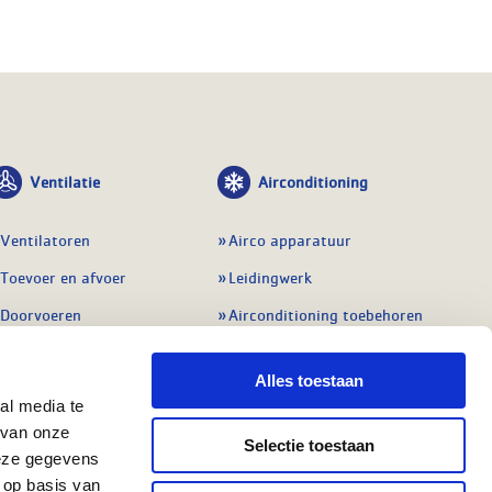
Ventilatie
Airconditioning
Ventilatoren
Airco apparatuur
Toevoer en afvoer
Leidingwerk
Doorvoeren
Airconditioning toebehoren
Balansventilatie WTW
Gereedschap en
meetapparatuur
Alles toestaan
Service & onderhoud
al media te
Service en onderhoud
Regelingen
 van onze
Selectie toestaan
Regelapparatuur
deze gegevens
Alle ventilatie
 op basis van
Alle koeling