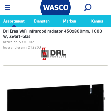
Wasco App
Bekijk
Ga naar de Wasco app
Assortiment
Diensten
Merken
Kennis
Drl Erea WiFi infrarood radiator 450x800mm, 1000
W, Zwart-Glas
artikelnr: 5340002
leveranciersnr: 212203