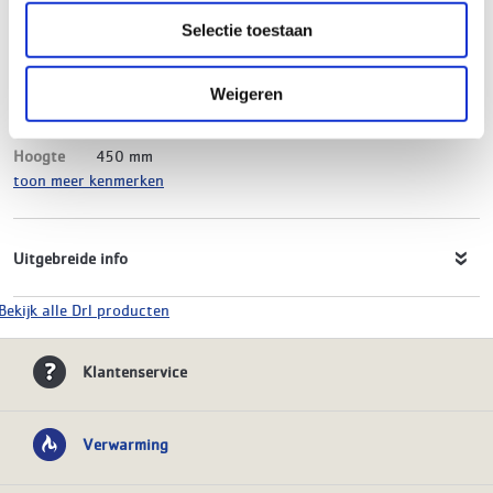
Product soort
Infraroodpaneel
Selectie toestaan
Serie
Erea
Type
E-Comfort
Model
Wifi
Weigeren
Materiaal
Metaal+Glas
Kleur
Zwart-Glas
Hoogte
450 mm
toon meer kenmerken
Uitgebreide info
Bekijk alle Drl producten
Klantenservice
Verwarming