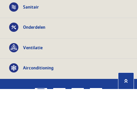
Sanitair
Onderdelen
Ventilatie
Airconditioning
Privacy statement
Algemene
voorwaarden
KvK nr: 08055426
BTW nr:
NL801603729B01
Copyright Ⓒ 2026