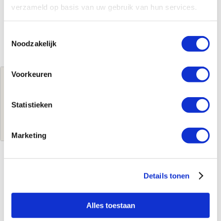
verzameld op basis van uw gebruik van hun services.
Toestemmingsselectie
Noodzakelijk
Voorkeuren
Jouw brutoprijs
€750,00
per stuk
Statistieken
Log in voor jouw prijs
Marketing
Kenmerken
Details tonen
Merk
Drl
Leverancierscode
212203
Alles toestaan
EAN-Code
8719577007412