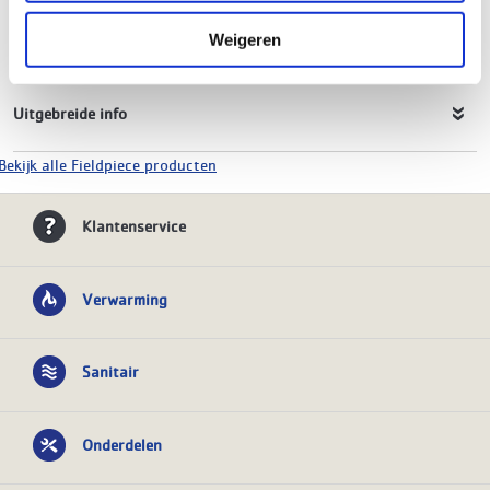
Product soort
Meetset
Serie
Job Link
Weigeren
Uitgebreide info
Bekijk alle Fieldpiece producten
Klantenservice
Verwarming
Sanitair
Onderdelen