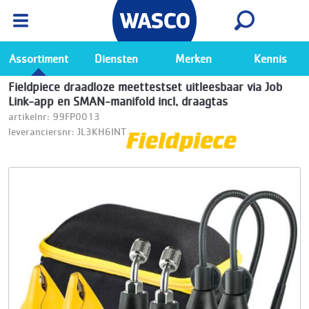
Wasco App
Bekijk
Ga naar de Wasco app
Assortiment
Diensten
Merken
Kennis
Fieldpiece draadloze meettestset uitleesbaar via Job
Link-app en SMAN-manifold incl. draagtas
artikelnr: 99FP0013
leveranciersnr: JL3KH6INT