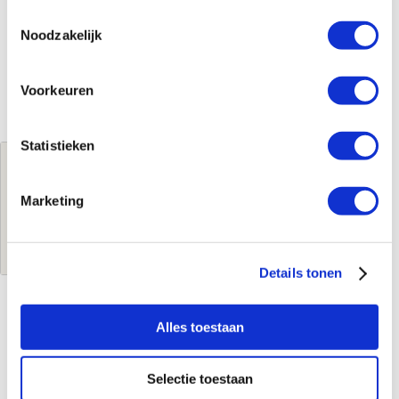
Toestemmingsselectie
Noodzakelijk
Voorkeuren
Statistieken
Jouw brutoprijs
€673,95
per stuk
Marketing
Log in voor jouw prijs
Details tonen
Alles toestaan
Kenmerken
Merk
Fieldpiece
Selectie toestaan
Leverancierscode
JL3KH6INT