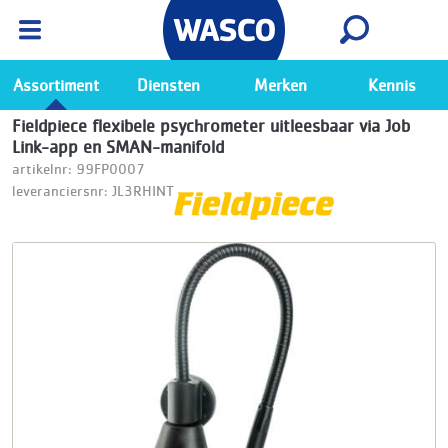
Wasco App
Bekijk
Ga naar de Wasco app
Assortiment
Diensten
Merken
Kennis
Fieldpiece flexibele psychrometer uitleesbaar via Job
Link-app en SMAN-manifold
artikelnr: 99FP0007
leveranciersnr: JL3RHINT