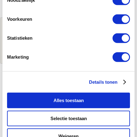
Noodzakelijk
Voorkeuren
Jouw brutoprijs
€135,60
per stuk
Statistieken
Log in voor jouw prijs
Marketing
Kenmerken
Details tonen
Merk
Fieldpiece
Alles toestaan
Leverancierscode
JL3RHINT
Product soort
Psychrometer
Serie
Job Link
Selectie toestaan
Weigeren