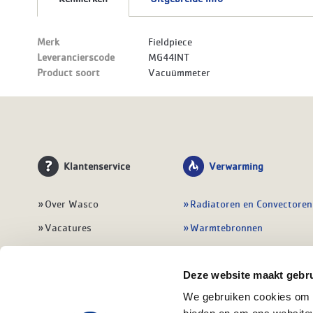
Merk
Fieldpiece
Leverancierscode
MG44INT
Product soort
Vacuümmeter
Klantenservice
Verwarming
Over Wasco
Radiatoren en Convectoren
Vacatures
Warmtebronnen
Contact
Regelingen
Wasco Nieuwsbrief
Vloerverwarming
Deze website maakt gebru
We gebruiken cookies om c
Vestigingen
Leidingwerk