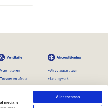
Ventilatie
Airconditioning
Ventilatoren
Airco apparatuur
Toevoer en afvoer
Leidingwerk
Doorvoeren
Airconditioning toebehoren
Balansventilatie WTW
Gereedschap en
Alles toestaan
meetapparatuur
al media te
Service & onderhoud