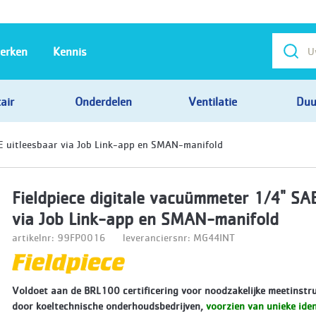
erken
Kennis
air
Onderdelen
Ventilatie
Duu
AE uitleesbaar via Job Link-app en SMAN-manifold
Fieldpiece digitale vacuümmeter 1/4" SA
via Job Link-app en SMAN-manifold
artikelnr: 99FP0016
leveranciersnr: MG44INT
Voldoet aan de BRL100 certificering voor noodzakelijke meetinstr
door koeltechnische onderhoudsbedrijven,
voorzien van unieke ident