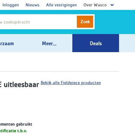
Inloggen
Nieuws
Alle vestigingen
Over Wasco
Zoek
rzaam
Meer...
Deals
Bekijk alle Fieldpiece producten
E uitleesbaar
umenten gebruikt
ificatie t.b.v.