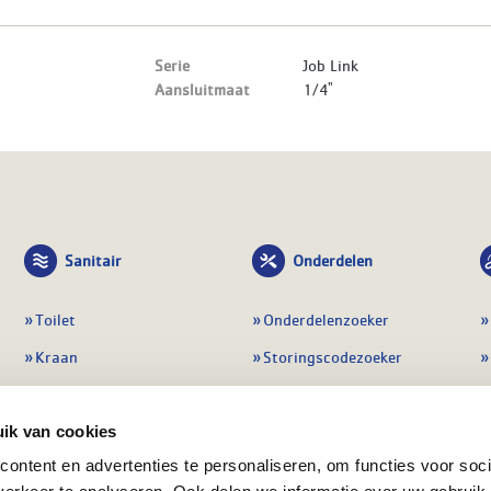
Serie
Job Link
Aansluitmaat
1/4"
Sanitair
Onderdelen
Toilet
Onderdelenzoeker
Kraan
Storingscodezoeker
Douche
Periodiek onderhoud
Wastafel
Pompen
ik van cookies
ontent en advertenties te personaliseren, om functies voor soci
Badmeubel
Regelapparatuur