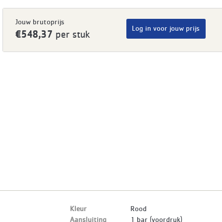
Jouw brutoprijs
Log in voor jouw prijs
€548,37
per stuk
Kleur
Rood
Aansluiting
1 bar (voordruk)