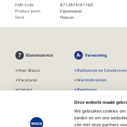
EAN-Code
8712874161160
Product soort
Expansievat
Serie
Flexcon
Klantenservice
Verwarming
Over Wasco
Radiatoren en Convectoren
Vacatures
Warmtebronnen
Contact
Regelingen
Wasco Nieuwsbrief
Vloerverwarming
Deze website maakt gebru
Vestigingen
Leidingwerk
We gebruiken cookies om c
bieden en om ons websitev
Klant worden
Warmwatertoestellen
site met onze partners vo