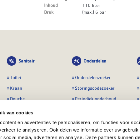
Inhoud
110 liter
Druk
(max.) 6 bar
Sanitair
Onderdelen
Toilet
Onderdelenzoeker
Kraan
Storingscodezoeker
Douche
Periodiek onderhoud
Wastafel
Pompen
ik van cookies
Badmeubel
Regelapparatuur
ontent en advertenties te personaliseren, om functies voor soci
erkeer te analyseren. Ook delen we informatie over uw gebruik
Afvoeren
Preventie & detectie
or social media, adverteren en analyse. Deze partners kunnen 