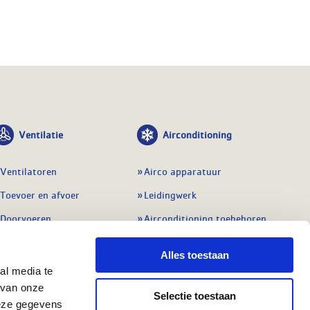
Ventilatie
Airconditioning
Ventilatoren
Airco apparatuur
Toevoer en afvoer
Leidingwerk
Doorvoeren
Airconditioning toebehoren
Balansventilatie WTW
Gereedschap en
Alles toestaan
meetapparatuur
Service & onderhoud
al media te
Service en onderhoud
 van onze
Regelingen
Selectie toestaan
Regelapparatuur
deze gegevens