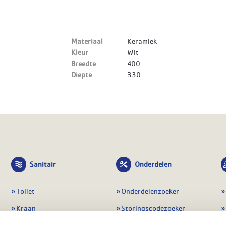
Materiaal
Keramiek
Kleur
Wit
Breedte
400
Diepte
330
Sanitair
Onderdelen
Toilet
Onderdelenzoeker
Kraan
Storingscodezoeker
Douche
Periodiek onderhoud