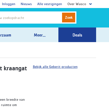
Inloggen
Nieuws
Alle vestigingen
Over Wasco
Zoek
rzaam
Meer...
Deals
Bekijk alle Geberit producten
t kraangat
 een breedte van
 ruimte om