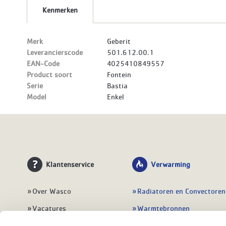
Kenmerken
Merk
Geberit
Leverancierscode
501.612.00.1
EAN-Code
4025410849557
Product soort
Fontein
Serie
Bastia
Model
Enkel
Klantenservice
Verwarming
Over Wasco
Radiatoren en Convectoren
Vacatures
Warmtebronnen
Contact
Regelingen