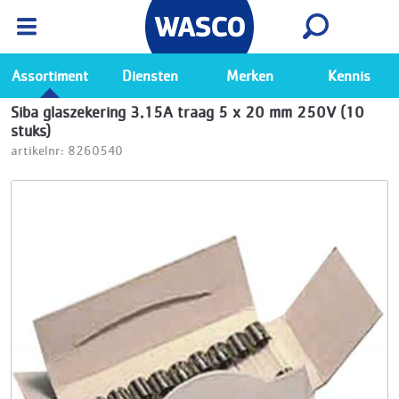
Wasco App
Bekijk
Ga naar de Wasco app
Assortiment
Diensten
Merken
Kennis
Siba glaszekering 3.15A traag 5 x 20 mm 250V (10
stuks)
artikelnr: 8260540