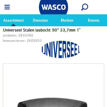
Wasco App
Bekijk
Ga naar de Wasco app
Assortiment
Diensten
Merken
Kennis
Universeel Stalen lasbocht 90° 33,7mm 1"
artikelnr: 2850380
leveranciersnr: 2605033