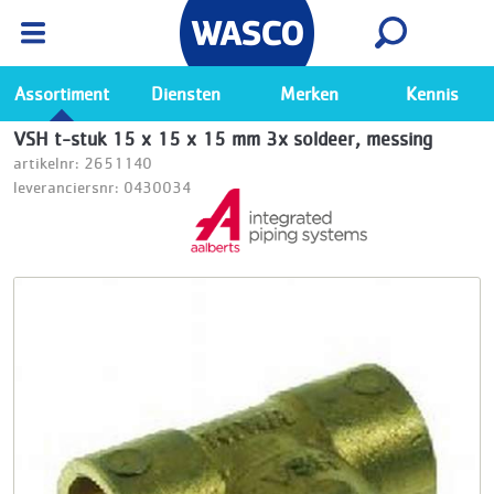
Wasco App
Bekijk
Ga naar de Wasco app
Assortiment
Diensten
Merken
Kennis
VSH t-stuk 15 x 15 x 15 mm 3x soldeer, messing
artikelnr: 2651140
leveranciersnr: 0430034