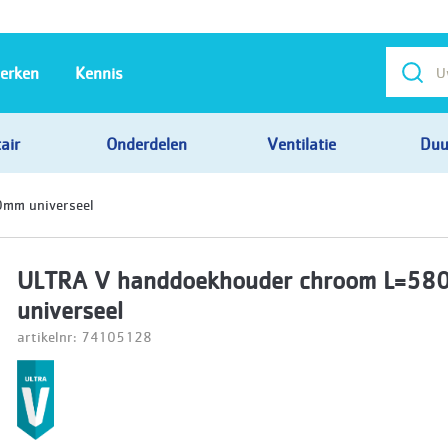
erken
Kennis
air
Onderdelen
Ventilatie
Duu
mm universeel
ULTRA V handdoekhouder chroom L=5
universeel
artikelnr: 74105128