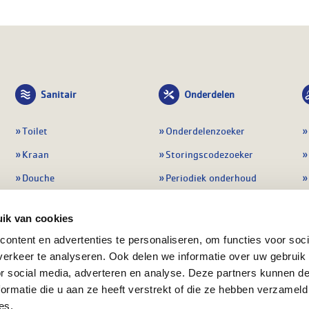
Sanitair
Onderdelen
Toilet
Onderdelenzoeker
Kraan
Storingscodezoeker
Douche
Periodiek onderhoud
Wastafel
Pompen
ik van cookies
Badmeubel
Regelapparatuur
ontent en advertenties te personaliseren, om functies voor soci
Afvoeren
Preventie & detectie
erkeer te analyseren. Ook delen we informatie over uw gebruik
Alle sanitair
Alle onderdelen
or social media, adverteren en analyse. Deze partners kunnen 
ormatie die u aan ze heeft verstrekt of die ze hebben verzameld
es.