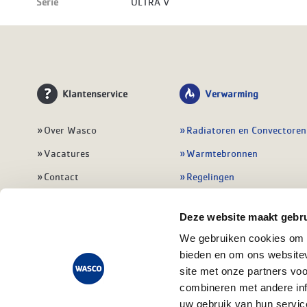
Serie
ULTRA V
Klantenservice
Verwarming
Over Wasco
Radiatoren en Convectoren
Vacatures
Warmtebronnen
Contact
Regelingen
Wasco Nieuwsbrief
Vloerverwarming
Deze website maakt gebru
Vestigingen
Leidingwerk
We gebruiken cookies om c
Klant worden
Warmwatertoestellen
bieden en om ons websitev
Veelgestelde vragen
Alle verwarming
site met onze partners vo
combineren met andere inf
uw gebruik van hun servic