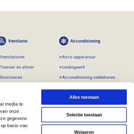
Ventilatie
Airconditioning
Ventilatoren
Airco apparatuur
Toevoer en afvoer
Leidingwerk
Doorvoeren
Airconditioning toebehoren
Balansventilatie WTW
Gereedschap en
meetapparatuur
Alles toestaan
Service & onderhoud
Service en onderhoud
al media te
Regelingen
 van onze
Regelapparatuur
Selectie toestaan
Alle ventilatie
deze gegevens
Alle koeling
 op basis van
Weigeren