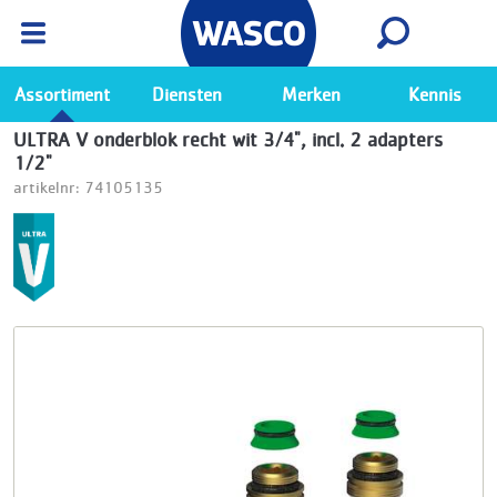
Wasco App
Bekijk
Ga naar de Wasco app
Assortiment
Diensten
Merken
Kennis
ULTRA V onderblok recht wit 3/4", incl. 2 adapters
1/2"
artikelnr: 74105135