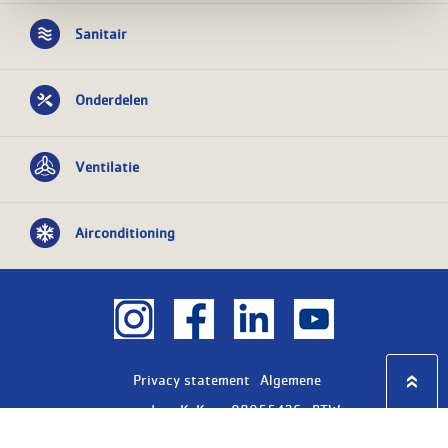
Sanitair
Onderdelen
Ventilatie
Airconditioning
Privacy statement
Algemene
voorwaarden
KvK nr: 08055426
BTW nr:
NL801603729B01
Copyright Ⓒ 2026