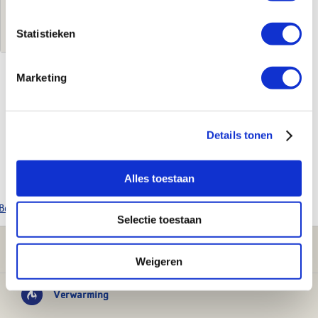
Log in voor jouw prijs
Statistieken
Marketing
Kenmerken
Merk
Vaillant
Details tonen
Leverancierscode
181005
EAN-Code
4024074143506
Product soort
Expansievat
Alles toestaan
Bekijk alle Vaillant producten
Selectie toestaan
Klantenservice
Weigeren
Verwarming