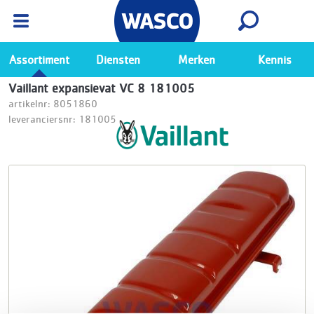
Wasco App
Bekijk
Ga naar de Wasco app
Assortiment
Diensten
Merken
Kennis
Vaillant expansievat VC 8 181005
artikelnr: 8051860
leveranciersnr: 181005