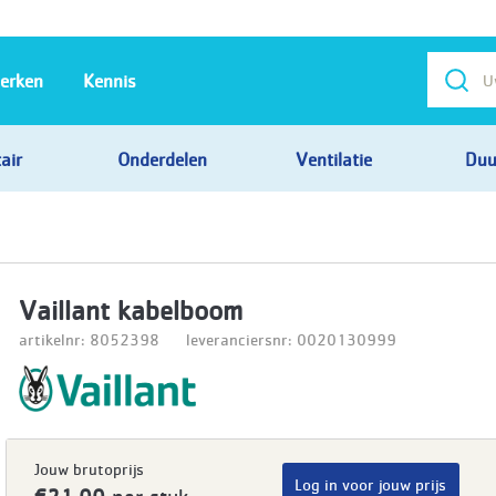
erken
Kennis
air
Onderdelen
Ventilatie
Duu
Vaillant kabelboom
artikelnr: 8052398
leveranciersnr: 0020130999
Jouw brutoprijs
Log in voor jouw prijs