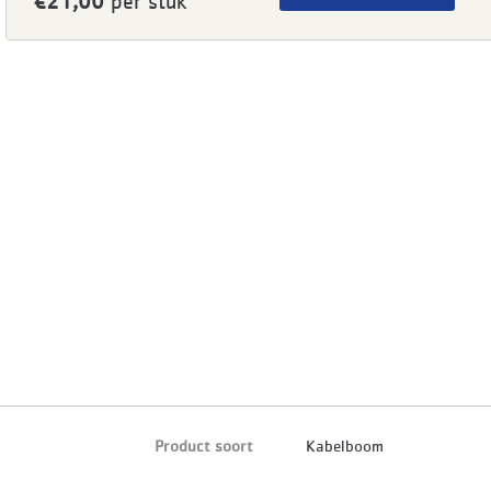
€21,00
per stuk
Product soort
Kabelboom