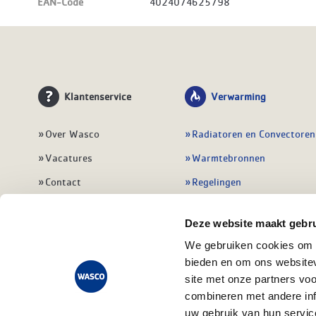
EAN-Code
4024074625798
Klantenservice
Verwarming
Over Wasco
Radiatoren en Convectoren
Vacatures
Warmtebronnen
Contact
Regelingen
Wasco Nieuwsbrief
Vloerverwarming
Deze website maakt gebru
Vestigingen
Leidingwerk
We gebruiken cookies om c
Klant worden
Warmwatertoestellen
bieden en om ons websitev
Veelgestelde vragen
Alle verwarming
site met onze partners vo
combineren met andere inf
uw gebruik van hun servic