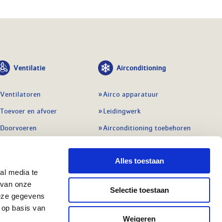
Ventilatie
Airconditioning
Ventilatoren
Airco apparatuur
Toevoer en afvoer
Leidingwerk
Doorvoeren
Airconditioning toebehoren
Balansventilatie WTW
Gereedschap en
meetapparatuur
Alles toestaan
Service & onderhoud
Service en onderhoud
al media te
Regelingen
 van onze
Regelapparatuur
Selectie toestaan
Alle ventilatie
deze gegevens
Alle koeling
 op basis van
Weigeren