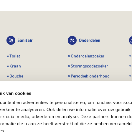
Sanitair
Onderdelen
Toilet
Onderdelenzoeker
Kraan
Storingscodezoeker
Douche
Periodiek onderhoud
Wastafel
Pompen
ik van cookies
Badmeubel
Regelapparatuur
ontent en advertenties te personaliseren, om functies voor soci
Afvoeren
Preventie & detectie
erkeer te analyseren. Ook delen we informatie over uw gebruik
Alle sanitair
Alle onderdelen
or social media, adverteren en analyse. Deze partners kunnen 
ormatie die u aan ze heeft verstrekt of die ze hebben verzameld
es.