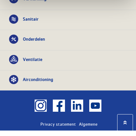
Sanitair
Onderdelen
Ventilatie
Airconditioning
Privacy statement
Algemene
voorwaarden
KvK nr: 08055426
BTW nr: