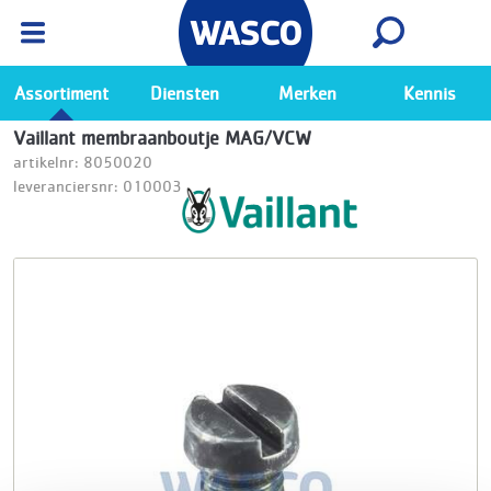
Wasco App
Bekijk
Ga naar de Wasco app
Assortiment
Diensten
Merken
Kennis
Vaillant membraanboutje MAG/VCW
artikelnr: 8050020
leveranciersnr: 010003