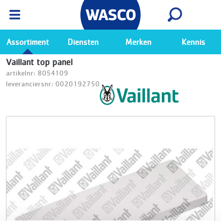
Wasco App
Bekijk
Ga naar de Wasco app
Assortiment
Diensten
Merken
Kennis
Vaillant top panel
artikelnr: 8054109
leveranciersnr: 0020192750