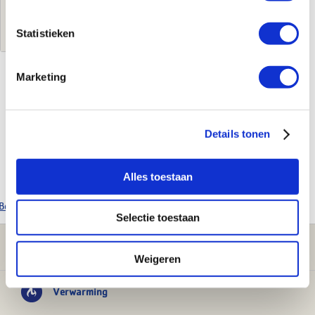
Log in voor jouw prijs
Statistieken
Marketing
Kenmerken
Merk
Vaillant
Details tonen
Leverancierscode
0020192750
EAN-Code
4024074731680
Product soort
Paneel
Alles toestaan
Bekijk alle Vaillant producten
Selectie toestaan
Klantenservice
Weigeren
Verwarming