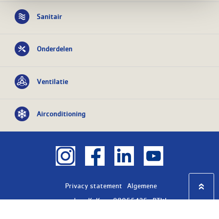
Sanitair
Onderdelen
Ventilatie
Airconditioning
Privacy statement
Algemene
voorwaarden
KvK nr: 08055426
BTW nr:
NL801603729B01
Copyright Ⓒ 2026