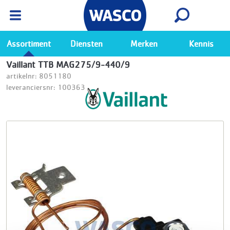
Wasco App
Bekijk
Ga naar de Wasco app
Assortiment
Diensten
Merken
Kennis
Vaillant TTB MAG275/9-440/9
artikelnr: 8051180
leveranciersnr: 100363