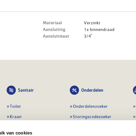
Materiaal
Verzinkt
Aansluiting
1x binnendraad
Aansluitmaat
3/4"
Sanitair
Onderdelen
Toilet
Onderdelenzoeker
Kraan
Storingscodezoeker
Douche
Periodiek onderhoud
ik van cookies