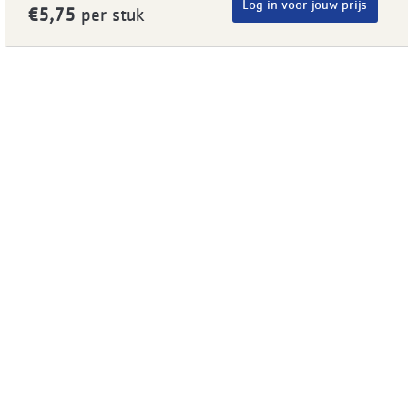
Log in voor jouw prijs
€5,75
per stuk