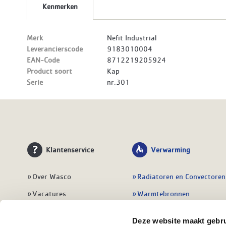
Kenmerken
Merk
Nefit Industrial
Leverancierscode
9183010004
EAN-Code
8712219205924
Product soort
Kap
Serie
nr.301
Klantenservice
Verwarming
Over Wasco
Radiatoren en Convectoren
Vacatures
Warmtebronnen
Contact
Regelingen
Deze website maakt gebru