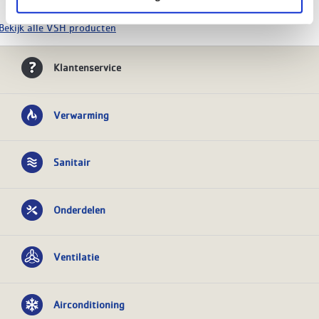
Bekijk alle VSH producten
Klantenservice
Verwarming
Sanitair
Onderdelen
Ventilatie
Airconditioning