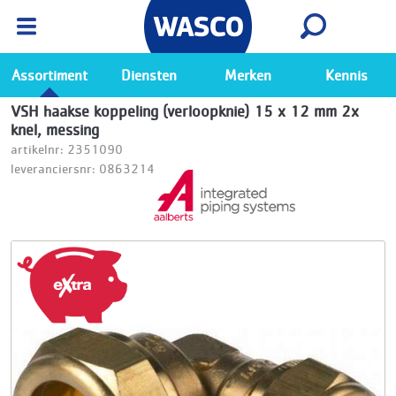
Wasco App
Bekijk
Ga naar de Wasco app
Assortiment
Diensten
Merken
Kennis
VSH haakse koppeling (verloopknie) 15 x 12 mm 2x
knel, messing
artikelnr: 2351090
leveranciersnr: 0863214