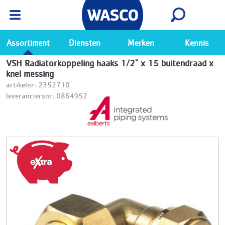
Wasco App
Bekijk
Ga naar de Wasco app
Assortiment
Diensten
Merken
Kennis
VSH Radiatorkoppeling haaks 1/2" x 15 buitendraad x
knel messing
artikelnr: 2352710
leveranciersnr: 0864952