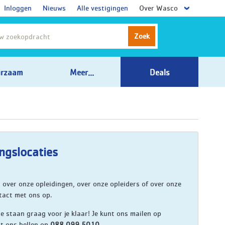
Inloggen
Nieuws
Alle vestigingen
Over Wasco
Zoek
rzaam
Meer...
Deals
ngslocaties
 over onze opleidingen, over onze opleiders of over onze
tact met ons op.
 staan graag voor je klaar! Je kunt ons mailen op
nt ons bellen op
088 099 5010
.