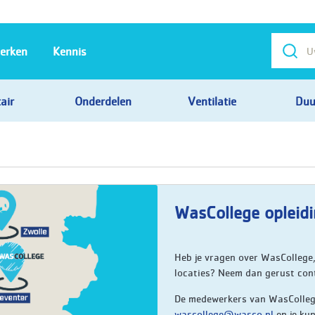
erken
Kennis
air
Onderdelen
Ventilatie
Duu
WasCollege opleidi
Heb je vragen over WasCollege,
locaties? Neem dan gerust con
De medewerkers van WasCollege
wascollege@wasco.nl
en je ku