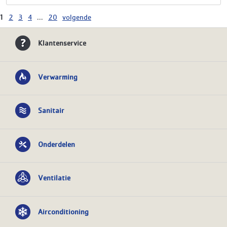
1
2
3
4
...
20
volgende
Klantenservice
Verwarming
Sanitair
Onderdelen
Ventilatie
Airconditioning