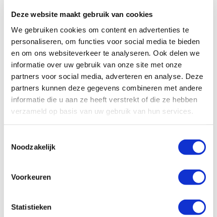
Type: Lengte
Deze website maakt gebruik van cookies
Model: Halfhard
Materiaal: Roodkoper
We gebruiken cookies om content en advertenties te
personaliseren, om functies voor social media te bieden
€52,75
Log in voor jouw prijs
en om ons websiteverkeer te analyseren. Ook delen we
Bruto per meter
informatie over uw gebruik van onze site met onze
partners voor social media, adverteren en analyse. Deze
partners kunnen deze gegevens combineren met andere
Universeel koperen buis GasTec/Kiwa
informatie die u aan ze heeft verstrekt of die ze hebben
12mm 2,5 meter per lengte
verzameld op basis van uw gebruik van hun services.
artikelnr: 1950220
leveranciersnr: 5550000150
Toestemmingsselectie
Noodzakelijk
Product soort: Koperen buis
Type: Lengte
Voorkeuren
Materiaal: Roodkoper
Lengte: 2500 mm
Keurmerk: Kiwa
Statistieken
€40,04