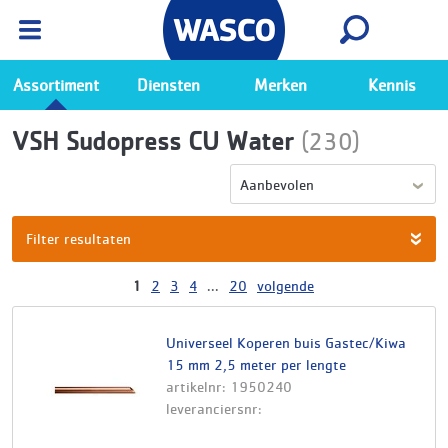
Wasco App
Bekijk
Ga naar de Wasco app
Assortiment
Diensten
Merken
Kennis
VSH Sudopress CU Water
(230)
Aanbevolen
Filter resultaten
1
2
3
4
...
20
volgende
Universeel Koperen buis Gastec/Kiwa
15 mm 2,5 meter per lengte
artikelnr: 1950240
leveranciersnr: