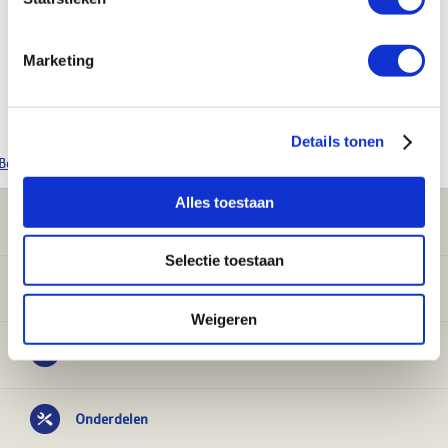
Kenmerken
Marketing
Merk
KSTEC
Product soort
Acculader
Details tonen
Bekijk alle KSTEC producten
Alles toestaan
Klantenservice
Selectie toestaan
Verwarming
Weigeren
Sanitair
Onderdelen