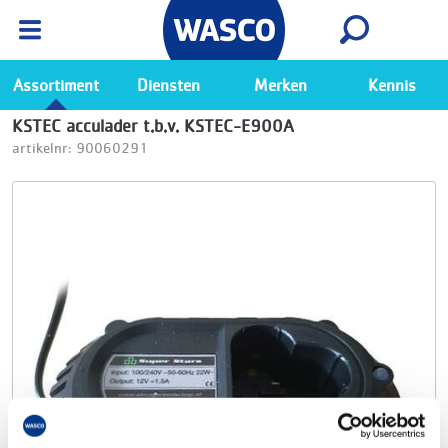
Wasco App
Bekijk
Ga naar de Wasco app
Assortiment
Diensten
Merken
Kennis
KSTEC acculader t.b.v. KSTEC-E900A
artikelnr: 90060291