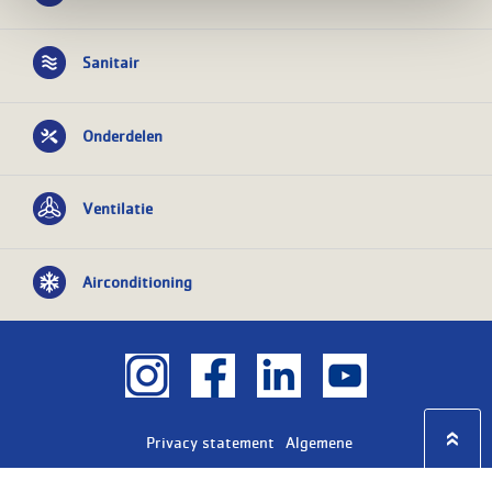
Sanitair
Onderdelen
Ventilatie
Airconditioning
Privacy statement
Algemene
voorwaarden
KvK nr: 08055426
BTW nr: