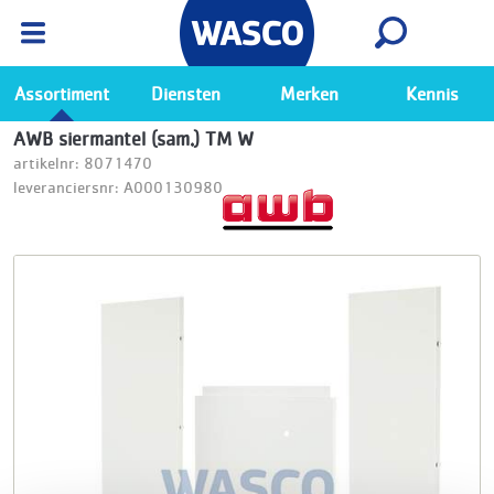
Wasco App
Bekijk
Ga naar de Wasco app
Assortiment
Diensten
Merken
Kennis
AWB siermantel (sam.) TM W
artikelnr: 8071470
leveranciersnr: A000130980