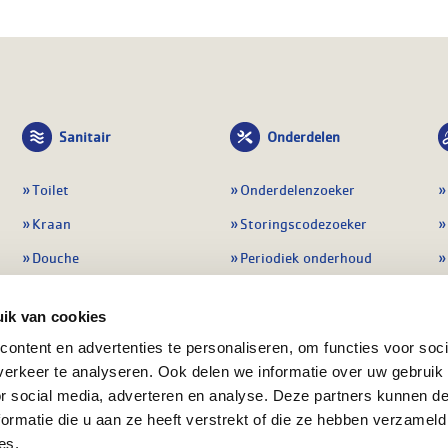
Sanitair
Onderdelen
Toilet
Onderdelenzoeker
Kraan
Storingscodezoeker
Douche
Periodiek onderhoud
Wastafel
Pompen
ik van cookies
Badmeubel
Regelapparatuur
ontent en advertenties te personaliseren, om functies voor soci
Afvoeren
Preventie & detectie
erkeer te analyseren. Ook delen we informatie over uw gebruik
Alle sanitair
Alle onderdelen
or social media, adverteren en analyse. Deze partners kunnen 
ormatie die u aan ze heeft verstrekt of die ze hebben verzameld
es.