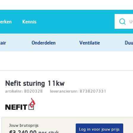
erken
Kennis
air
Onderdelen
Ventilatie
Duu
Nefit sturing 11kw
artikelnr: 8020328
leveranciersnr: 8738207331
Jouw brutoprijs
Log in voor jouw prijs
€3.240,00
per stuk