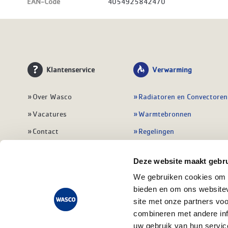
EAN-Code
4054925842470
Klantenservice
Verwarming
Over Wasco
Radiatoren en Convectoren
Vacatures
Warmtebronnen
Contact
Regelingen
Wasco Nieuwsbrief
Vloerverwarming
Deze website maakt gebru
Vestigingen
Leidingwerk
We gebruiken cookies om c
Klant worden
Warmwatertoestellen
bieden en om ons websitev
Veelgestelde vragen
Alle verwarming
site met onze partners vo
combineren met andere inf
uw gebruik van hun servic