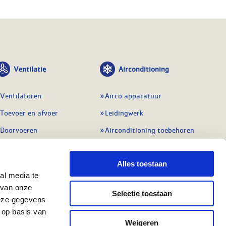
Ventilatie
Airconditioning
Ventilatoren
Airco apparatuur
Toevoer en afvoer
Leidingwerk
Doorvoeren
Airconditioning toebehoren
Balansventilatie WTW
Gereedschap en
meetapparatuur
Alles toestaan
Service & onderhoud
Service en onderhoud
al media te
Regelingen
 van onze
Regelapparatuur
Selectie toestaan
Alle ventilatie
deze gegevens
Alle koeling
 op basis van
Weigeren