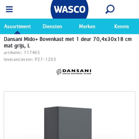
Wasco App
Bekijk
Ga naar de Wasco app
Assortiment
Diensten
Merken
Kennis
Dansani Mido+ Bovenkast met 1 deur 70,4x30x18 cm
mat grijs, L
artikelnr: 717465
leveranciersnr: P27-1203