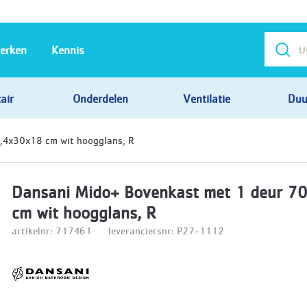
erken
Kennis
air
Onderdelen
Ventilatie
Duu
,4x30x18 cm wit hoogglans, R
Dansani Mido+ Bovenkast met 1 deur 7
cm wit hoogglans, R
artikelnr: 717461
leveranciersnr: P27-1112