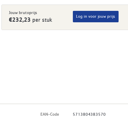
Jouw brutoprijs
Log in voor jouw prijs
€232,23
per stuk
EAN-Code
5713804383570