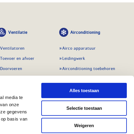
Ventilatie
Airconditioning
Ventilatoren
Airco apparatuur
Toevoer en afvoer
Leidingwerk
Doorvoeren
Airconditioning toebehoren
Balansventilatie WTW
Gereedschap en
meetapparatuur
Service & onderhoud
Alles toestaan
Service en onderhoud
al media te
Regelingen
 van onze
Regelapparatuur
Selectie toestaan
Alle ventilatie
deze gegevens
Alle koeling
 op basis van
Weigeren