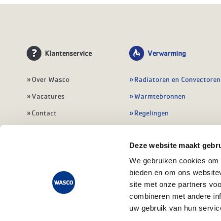
Klantenservice
Verwarming
Over Wasco
Radiatoren en Convectoren
Vacatures
Warmtebronnen
Contact
Regelingen
Wasco Nieuwsbrief
Vloerverwarming
Deze website maakt gebru
Vestigingen
Leidingwerk
We gebruiken cookies om c
Klant worden
Warmwatertoestellen
bieden en om ons websitev
Veelgestelde vragen
Alle verwarming
site met onze partners vo
combineren met andere inf
uw gebruik van hun servic