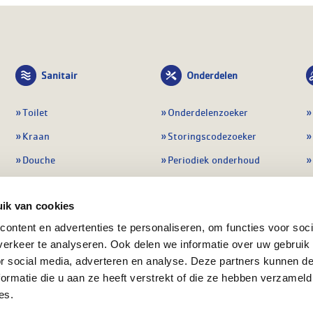
Sanitair
Onderdelen
Toilet
Onderdelenzoeker
Kraan
Storingscodezoeker
Douche
Periodiek onderhoud
Wastafel
Pompen
ik van cookies
Badmeubel
Regelapparatuur
ontent en advertenties te personaliseren, om functies voor soci
Afvoeren
Preventie & detectie
erkeer te analyseren. Ook delen we informatie over uw gebruik
Alle sanitair
Alle onderdelen
or social media, adverteren en analyse. Deze partners kunnen 
ormatie die u aan ze heeft verstrekt of die ze hebben verzameld
es.