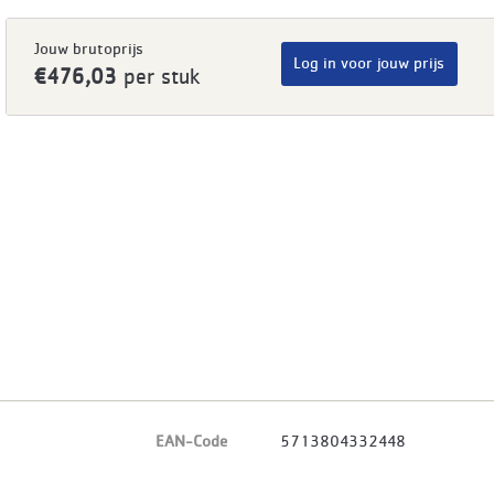
Jouw brutoprijs
Log in voor jouw prijs
€476,03
per stuk
EAN-Code
5713804332448