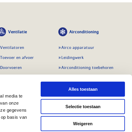
Ventilatie
Airconditioning
Ventilatoren
Airco apparatuur
Toevoer en afvoer
Leidingwerk
Doorvoeren
Airconditioning toebehoren
Balansventilatie WTW
Gereedschap en
meetapparatuur
Service & onderhoud
Alles toestaan
Service en onderhoud
al media te
Regelingen
 van onze
Regelapparatuur
Selectie toestaan
Alle ventilatie
deze gegevens
Alle koeling
 op basis van
Weigeren