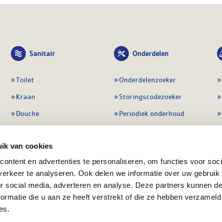
Sanitair
Onderdelen
Toilet
Onderdelenzoeker
Kraan
Storingscodezoeker
Douche
Periodiek onderhoud
Wastafel
Pompen
ik van cookies
Badmeubel
Regelapparatuur
ontent en advertenties te personaliseren, om functies voor soci
Afvoeren
Preventie & detectie
erkeer te analyseren. Ook delen we informatie over uw gebruik
Alle sanitair
Alle onderdelen
or social media, adverteren en analyse. Deze partners kunnen 
ormatie die u aan ze heeft verstrekt of die ze hebben verzameld
es.