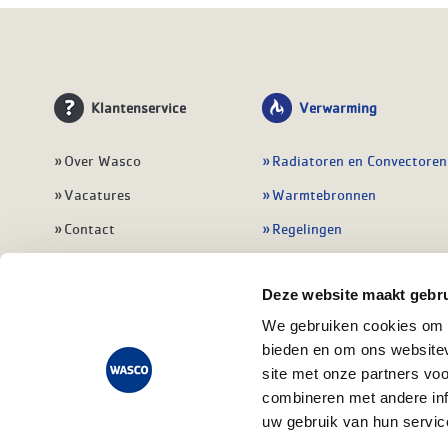
Klantenservice
Verwarming
Over Wasco
Radiatoren en Convectoren
Vacatures
Warmtebronnen
Contact
Regelingen
Wasco Nieuwsbrief
Vloerverwarming
Deze website maakt gebru
Vestigingen
Leidingwerk
We gebruiken cookies om c
Klant worden
Warmwatertoestellen
bieden en om ons websitev
Veelgestelde vragen
Alle verwarming
site met onze partners vo
combineren met andere inf
uw gebruik van hun servic