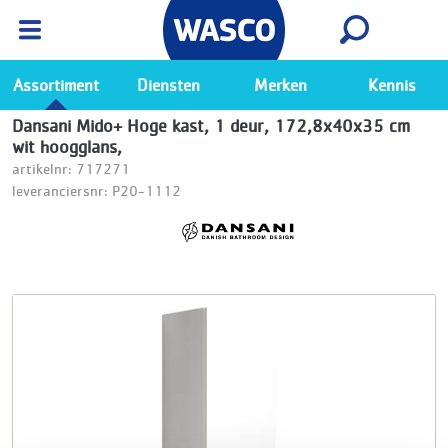
Wasco App
Bekijk
Ga naar de Wasco app
Assortiment
Diensten
Merken
Kennis
Dansani Mido+ Hoge kast, 1 deur, 172,8x40x35 cm
wit hoogglans,
artikelnr: 717271
leveranciersnr: P20-1112