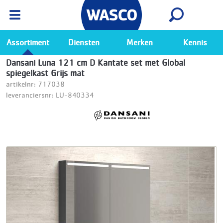
Wasco App
Bekijk
Ga naar de Wasco app
Assortiment
Diensten
Merken
Kennis
Dansani Luna 121 cm D Kantate set met Global
spiegelkast Grijs mat
artikelnr: 717038
leveranciersnr: LU-840334