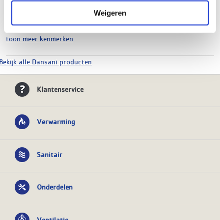
Hoogte
640 mm
Weigeren
Breedte
1200 mm
Diepte
450 mm
toon meer kenmerken
Bekijk alle Dansani producten
Klantenservice
Verwarming
Sanitair
Onderdelen
Ventilatie