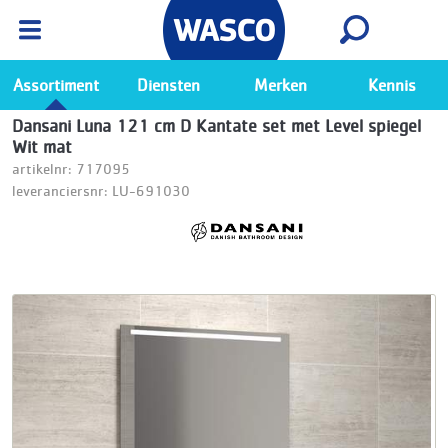
Wasco App
Bekijk
Ga naar de Wasco app
Assortiment
Diensten
Merken
Kennis
Dansani Luna 121 cm D Kantate set met Level spiegel
Wit mat
artikelnr: 717095
leveranciersnr: LU-691030