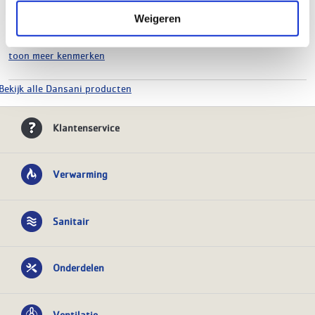
Hoogte
640 mm
Weigeren
Breedte
1200 mm
Diepte
450 mm
toon meer kenmerken
Bekijk alle Dansani producten
Klantenservice
Verwarming
Sanitair
Onderdelen
Ventilatie