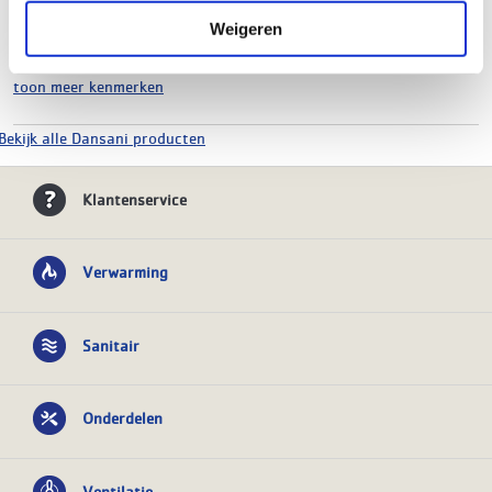
Hoogte
640 mm
Weigeren
Breedte
600 mm
Diepte
450 mm
toon meer kenmerken
Bekijk alle Dansani producten
Klantenservice
Verwarming
Sanitair
Onderdelen
Ventilatie