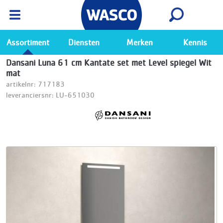
Wasco App
Bekijk
Ga naar de Wasco app
Assortiment
Diensten
Merken
Kennis
Dansani Luna 61 cm Kantate set met Level spiegel Wit
mat
artikelnr: 717183
leveranciersnr: LU-651030