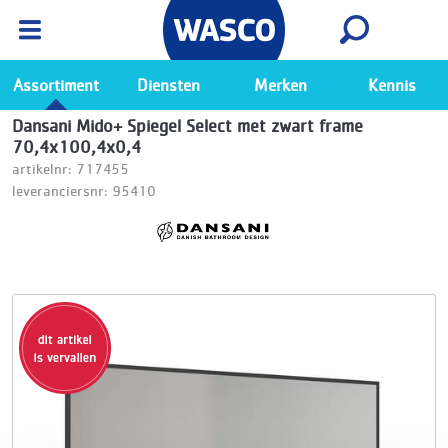
Wasco App
Bekijk
Ga naar de Wasco app
Assortiment
Diensten
Merken
Kennis
Dansani Mido+ Spiegel Select met zwart frame
70,4x100,4x0,4
artikelnr: 717455
leveranciersnr: 95410