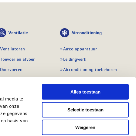
Ventilatie
Airconditioning
Ventilatoren
Airco apparatuur
Toevoer en afvoer
Leidingwerk
Doorvoeren
Airconditioning toebehoren
Balansventilatie WTW
Gereedschap en
meetapparatuur
Service & onderhoud
Alles toestaan
Service en onderhoud
al media te
Regelingen
 van onze
Regelapparatuur
Selectie toestaan
Alle ventilatie
deze gegevens
Alle koeling
 op basis van
Weigeren