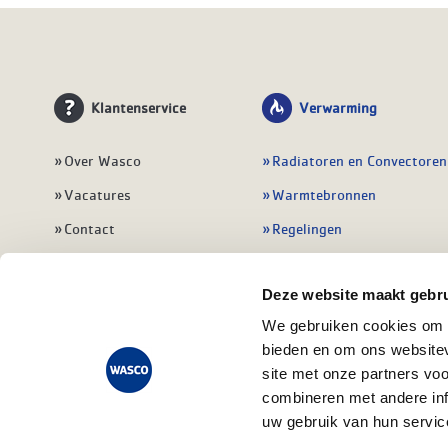
Klantenservice
Verwarming
Over Wasco
Radiatoren en Convectoren
Vacatures
Warmtebronnen
Contact
Regelingen
Wasco Nieuwsbrief
Vloerverwarming
Deze website maakt gebru
Vestigingen
Leidingwerk
We gebruiken cookies om c
Klant worden
Warmwatertoestellen
bieden en om ons websitev
Veelgestelde vragen
Alle verwarming
site met onze partners vo
combineren met andere inf
uw gebruik van hun servic