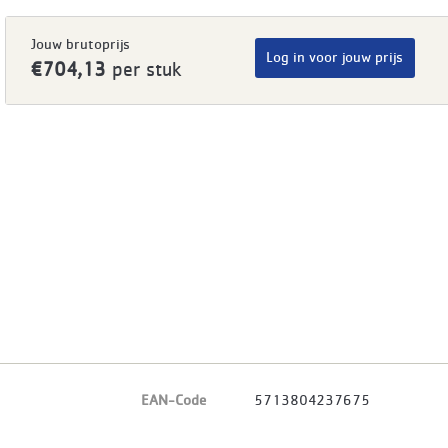
Jouw brutoprijs
Log in voor jouw prijs
€704,13
per stuk
EAN-Code
5713804237675