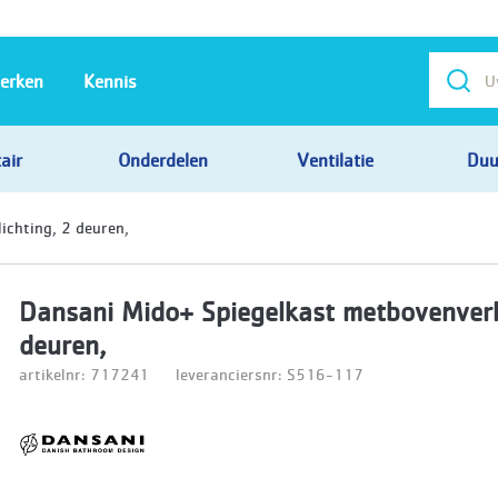
erken
Kennis
air
Onderdelen
Ventilatie
Duu
ichting, 2 deuren,
Dansani Mido+ Spiegelkast metbovenverl
deuren,
artikelnr: 717241
leveranciersnr: S516-117