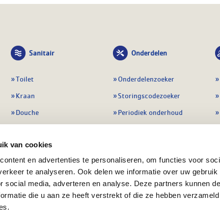
Sanitair
Onderdelen
Toilet
Onderdelenzoeker
Kraan
Storingscodezoeker
Douche
Periodiek onderhoud
Wastafel
Pompen
ik van cookies
Badmeubel
Regelapparatuur
ontent en advertenties te personaliseren, om functies voor soci
Afvoeren
Preventie & detectie
erkeer te analyseren. Ook delen we informatie over uw gebruik
Alle sanitair
Alle onderdelen
or social media, adverteren en analyse. Deze partners kunnen 
ormatie die u aan ze heeft verstrekt of die ze hebben verzameld
es.