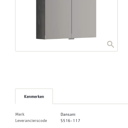
Kenmerken
Merk
Dansani
Leverancierscode
S516-117